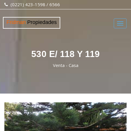
(0221) 423-1598 / 6566
Fridman
Propiedades
Togg
navig
530 E/ 118 Y 119
Venta - Casa