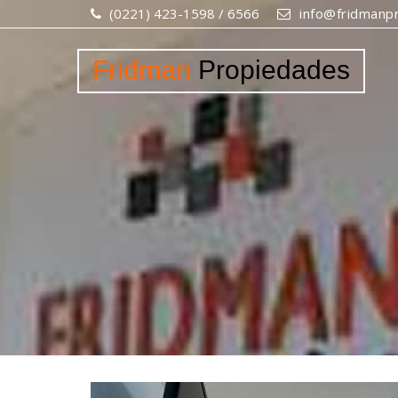
(0221) 423-1598 / 6566
info@fridmanpr
Fridman
Propiedades