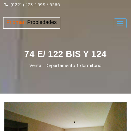
(0221) 423-1598 / 6566
Fridman
Propiedades
Togg
navig
74 E/ 122 BIS Y 124
Venta - Departamento 1 dormitorio